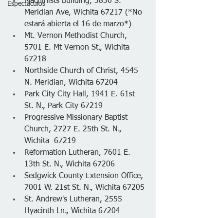
Machinists Building, 3830 S. 
Espectáculos
Meridian Ave, Wichita 67217 (*No 
estará abierta el 16 de marzo*)
Mt. Vernon Methodist Church, 
5701 E. Mt Vernon St., Wichita 
67218
Northside Church of Christ, 4545 
N. Meridian, Wichita 67204
Park City City Hall, 1941 E. 61st 
St. N., Park City 67219
Progressive Missionary Baptist 
Church, 2727 E. 25th St. N., 
Wichita  67219
Reformation Lutheran, 7601 E. 
13th St. N., Wichita 67206
Sedgwick County Extension Office, 
7001 W. 21st St. N., Wichita 67205
St. Andrew's Lutheran, 2555 
Hyacinth Ln., Wichita 67204