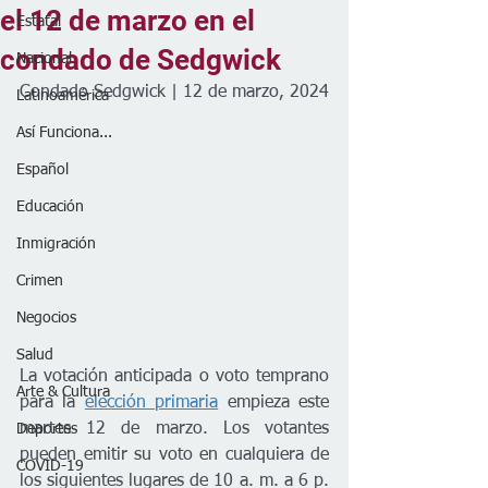
el 12 de marzo en el
Estatal
condado de Sedgwick
Nacional
Condado Sedgwick | 12 de marzo, 2024
Latinoamérica
Así Funciona...
Español
Educación
Inmigración
Crimen
Negocios
Salud
La votación anticipada o voto temprano 
Arte & Cultura
para la 
elección primaria
 empieza este 
martes 12 de marzo. Los votantes 
Deportes
pueden emitir su voto en cualquiera de 
COVID-19
los siguientes lugares de 10 a. m. a 6 p. 