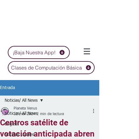
¡Baja Nuestra App!
Clases de Computación Básica
Entrada
Noticias/ All News
Planeta Venus
Noticias/ All News
12 mar 2024
2 min de lectura
Centros satélite de
English
votación anticipada abren
Noticias Locales