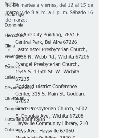
Política
m. De martes a viernes, del 12 al 15 de 
marzo y de 9 a. m. a 1 p. m. Sábado 16 
Tecnología
de marzo:
Economía
Bel Aire City Building, 7651 E. 
Elecciones
Central Park, Bel Aire 67226
Clima
Eastminster Presbyterian Church, 
Vivienda
1958 N. Webb Rd., Wichita 67206
Evangel Presbyterian Church, 
Escuelas
1545 S. 135th St. W., Wichita 
Calles
67235
Goddard District Conference 
Desamparados
Center, 315 S. Main St. Goddard 
Carreteras
67052
Grace Presbyterian Church, 5002 
Comunidad
E. Douglas Ave., Wichita 67208
Historias que inspiran
Haysville Community Library, 210 
Gobierno
Hays Ave., Haysville 67060