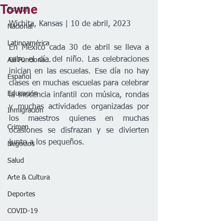
Towne
Estatal
Wichita, Kansas | 10 de abril, 2023
Nacional
Latinoamérica
En México cada 30 de abril se lleva a 
cabo el día del niño. Las celebraciones 
Así Funciona...
inician en las escuelas. Ese día no hay 
Español
clases en muchas escuelas para celebrar 
Educación
la inocencia infantil con música, rondas 
y muchas actividades organizadas por 
Inmigración
los maestros quienes en muchas 
Crimen
ocasiones se disfrazan y se divierten 
junto a los pequeños. 
Negocios
Salud
Arte & Cultura
Deportes
COVID-19