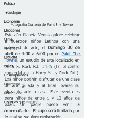
Política
Tecnología
Economía
Fotografía Cortesía de Paint the Towne 
Elecciones
Este año Planeta Venus quiere celebrar 
Clima
a nuestros niños Latinos con una 
actividad de arte, el 
Domingo 30 de 
Vivienda
abril de 4:00 a 6:00 pm
 en 
Paint The 
Escuelas
Towne
, un estudio de arte localizado en 
Calles
1625 S. Rock Rd. 
#135
 (En el centro 
comercial en la Harry St. y Rock Rd.). 
Desamparados
Los niños podrán disfrutar de una clase 
Carreteras
de arte guiada y al final llevarse su 
pieza de arte a casa. Este evento es 
Comunidad
para niños de entre 5 y 12 años de 
Historias que inspiran
edad. Un padre puede venir a 
acompañarlos. 
El cupo será limitado
 por 
Gobierno
lo cual se requiere registración. 