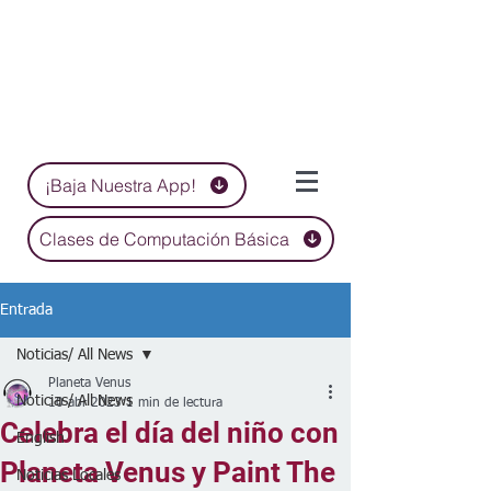
¡Baja Nuestra App!
Clases de Computación Básica
Entrada
Noticias/ All News
Planeta Venus
Noticias/ All News
10 abr 2023
1 min de lectura
Celebra el día del niño con
English
Planeta Venus y Paint The
Noticias Locales