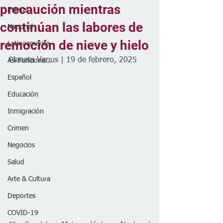
precaución mientras
Estatal
continúan las labores de
Nacional
remoción de nieve y hielo
Latinoamérica
Planeta Venus | 19 de febrero, 2025
Así Funciona...
Español
Educación
Inmigración
Crimen
Negocios
Salud
Arte & Cultura
Deportes
COVID-19