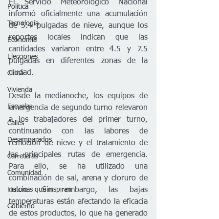
El Servicio Meteorológico Nacional 
Política
informó oficialmente una acumulación 
Tecnología
de 5.4 pulgadas de nieve, aunque los 
reportes locales indican que las 
Economía
cantidades variaron entre 4.5 y 7.5 
Elecciones
pulgadas en diferentes zonas de la 
ciudad.
Clima
Vivienda
Desde la medianoche, los equipos de 
Escuelas
emergencia de segundo turno relevaron 
a los trabajadores del primer turno, 
Calles
continuando con las labores de 
Desamparados
remoción de nieve y el tratamiento de 
las principales rutas de emergencia. 
Carreteras
Para ello, se ha utilizado una 
Comunidad
combinación de sal, arena y cloruro de 
Historias que inspiran
calcio. Sin embargo, las bajas 
temperaturas están afectando la eficacia 
Gobierno
de estos productos, lo que ha generado 