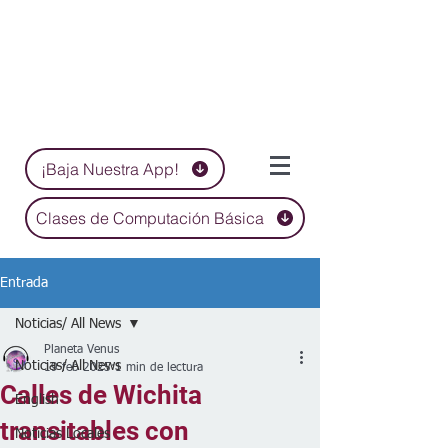
¡Baja Nuestra App!
Clases de Computación Básica
Entrada
Noticias/ All News
Planeta Venus
Noticias/ All News
19 feb 2025
1 min de lectura
Calles de Wichita
English
transitables con
Noticias Locales