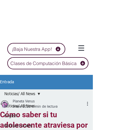
¡Baja Nuestra App!
Clases de Computación Básica
Entrada
Noticias/ All News
Planeta Venus
Noticias/ All News
9 ene 2025
6 min de lectura
Cómo saber si tu
English
adolescente atraviesa por
Noticias Locales