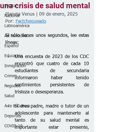
una crisis de salud mental
Estatal
Planeta Venus | 09 de enero, 2025
Nacional
Por: 
Factchequeado
Latinoamérica
Si sólo tienes unos segundos, lee estas 
Así Funciona...
líneas:
Español
Educación
Una encuesta de 2023 de los CDC 
encontró que cuatro de cada 10 
Inmigración
estudiantes de secundaria 
Crimen
informaron haber tenido 
sentimientos persistentes de 
Negocios
tristeza o desesperanza.
Salud
Arte & Cultura
Si eres padre, madre o tutor de un 
adolescente para mantenerte al 
Deportes
tanto de su salud mental es 
COVID-19
importante estar presente, 