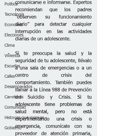
comunicarse e informarse. Expertos 
Política
recomiendan que los padres 
Tecnología
“observen su funcionamiento 
diario” para detectar cualquier 
Economía
interrupción en las actividades 
Elecciones
diarias de un adolescente.
Clima
Si te preocupa la salud y la 
Vivienda
seguridad de tu adolescente, llévalo 
Escuelas
a una sala de emergencias o a un 
centro de crisis del 
Calles
comportamiento. También puedes 
Desamparados
llamar a la Línea 988 de Prevención 
Carreteras
del Suicidio y Crisis. 
Si tu 
adolescente tiene problemas de 
Comunidad
salud mental, pero no está 
Historias que inspiran
experimentando una crisis o 
emergencia, 
comunícate con su 
Gobierno
proveedor de atención primaria, 