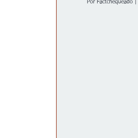
Por Factchequeado |
Gobierno
Espectáculos