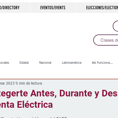
O/DIRECTORY
EVENTOS/EVENTS
ELECCIONES/ELECTIO
Clases d
Locales
Estatal
Nacional
Latinoamérica
Así Funciona...
mar 2023
5 min de lectura
s
Salud
Arte & Cultura
Deportes
COVID-19
Política
egerte Antes, Durante y De
nta Eléctrica
Escuelas
Calles
Desamparados
Carreteras
Comunida