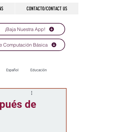
NS
CONTACTO/CONTACT US
¡Baja Nuestra App!
e Computación Básica
Español
Educación
Tecnología
Economía
spués de
d
Historias que inspiran