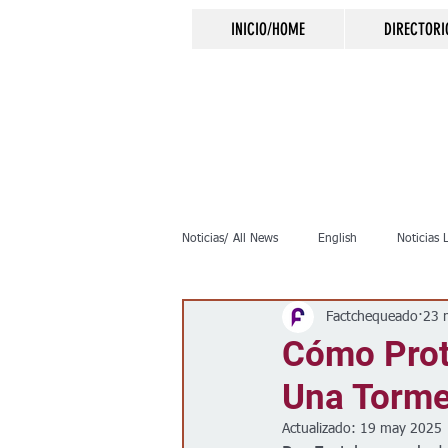
INICIO/HOME
DIRECTORI
Noticias/ All News
English
Noticias 
Factchequeado
23 
Inmigración
Crimen
Negocio
Cómo Prot
Una Torme
Elecciones
Clima
Vivienda
Actualizado:
19 may 2025