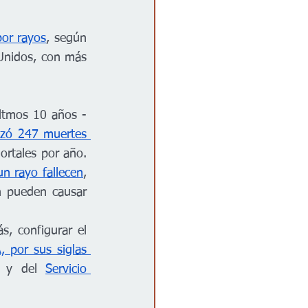
por rayos
, según 
Unidos, con más 
últmos 10 años -
izó 247 
muertes 
rtales por año. 
un rayo fallecen
, 
 pueden causar 
 configurar el 
 por sus siglas 
s y del 
Servicio 