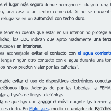
es el lugar más seguro 
donde permanecer  durante una t
o, una casa o un centro comercial. Si no se encuentr
 refugiarse en un 
automóvil con techo duro
.
e tener en cuenta que estar en un interior no protege 
alidad, los CDC indican que aproximadamente 
una terce
suceden
 en interiores
.
 es aconsejable 
evitar el contacto con 
el agua corrient
 tenga ningún otro contacto con el agua durante una torm
os rayos pueden viajar por las cañerías”.
dable
 evitar el uso de dispositivos electrónicos conect
teléfonos fijos
. Además de por las tuberías, la FEMA 
jar a través de líneas telefónicas. 
ia
 de que hay que 
apagar el móvil 
durante las torment
o es cierto. En 
Maldita.es
, 
medio cofundador de 
Factche