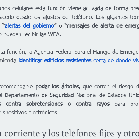
nos celulares esta función viene activada de forma pre
acerlo desde los ajustes del teléfono. Los gigantes tecn
o 
“
alertas del gobierno
”
 o 
“mensajes de alerta de emerg
o pueden recibir las WEA.
ta función, la Agencia Federal para el Manejo de Emerge
mienda 
identificar edificios resistentes
 cerca de donde viv
recomendable 
podar los árboles,
 que corren el riesgo d
 el Departamento de Seguridad Nacional de Estados Unid
es contra sobretensiones o contra rayos 
para pro
ispositivos electrónicos.
 corriente y los teléfonos fijos y otro