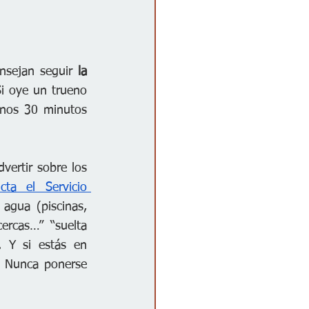
onsejan seguir
 la 
i oye un trueno 
enos 30 minutos 
ertir sobre los 
cta el Servicio 
 agua (piscinas, 
rcas…” “suelta 
 Y si estás en 
. Nunca ponerse 