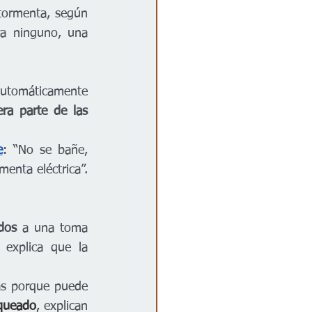
ormenta, según 
a ninguno, una 
automáticamente 
ra parte de las 
e
: “No se bañe, 
enta eléctrica”. 
ados
 a una toma 
explica que la 
as porque puede 
queado
, 
explican 