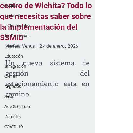
centro de Wichita? Todo lo
Estatal
que necesitas saber sobre
Nacional
la implementación del
Latinoamérica
SSMID
Así Funciona...
Español
Planeta Venus | 27 de enero, 2025
Educación
Un nuevo sistema de 
Inmigración
gestión del 
Crimen
estacionamiento está en 
Negocios
camino
Salud
Arte & Cultura
Deportes
COVID-19