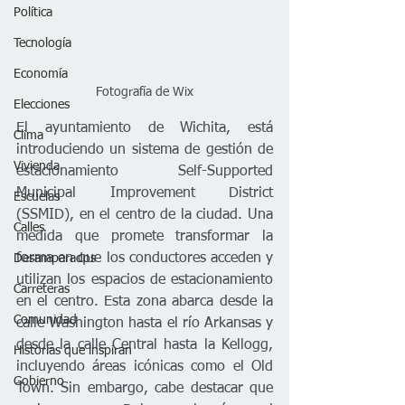
Política
Tecnología
Economía
Fotografía de Wix
Elecciones
El ayuntamiento de Wichita, está 
Clima
introduciendo un sistema de gestión de 
Vivienda
estacionamiento Self-Supported 
Municipal Improvement District 
Escuelas
(SSMID), en el centro de la ciudad. Una 
Calles
medida que promete transformar la 
forma en que los conductores acceden y 
Desamparados
utilizan los espacios de estacionamiento 
Carreteras
en el centro. Esta zona abarca desde la 
Comunidad
calle Washington hasta el río Arkansas y 
desde la calle Central hasta la Kellogg, 
Historias que inspiran
incluyendo áreas icónicas como el Old 
Gobierno
Town. Sin embargo, cabe destacar que 