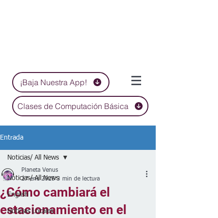
¡Baja Nuestra App!
Clases de Computación Básica
Entrada
Noticias/ All News
Planeta Venus
Noticias/ All News
27 ene 2025
3 min de lectura
¿Cómo cambiará el
English
estacionamiento en el
Noticias Locales