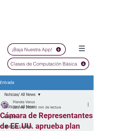
¡Baja Nuestra App!
Clases de Computación Básica
Entrada
Noticias/ All News
Planeta Venus
Noticias/ All News
22 may 2025
3 min de lectura
Cámara de Representantes
English
de EE.UU. aprueba plan
Noticias Locales