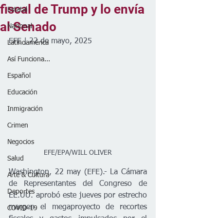
fiscal de Trump y lo envía
Estatal
al Senado
Nacional
EFE | 22 de mayo, 2025
Latinoamérica
Así Funciona...
Español
Educación
Inmigración
Crimen
Negocios
EFE/EPA/WILL OLIVER
Salud
Washington, 22 may (EFE).- La Cámara 
Arte & Cultura
de Representantes del Congreso de 
Deportes
EE.UU. aprobó este jueves por estrecho 
margen el megaproyecto de recortes 
COVID-19