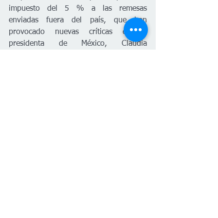
impuesto del 5 % a las remesas 
enviadas fuera del país, que han 
provocado nuevas críticas de la 
presidenta de México, Claudia 
Sheinbaum, que lo considera "una 
injusticia" y una acción "discriminatoria" 
que afectaría a los migrantes mexicanos 
en EE.UU.
También busca recortar programas de 
energía limpia impulsados por el 
expresidente Joe Biden (2021-2025) y 
subidas de impuestos a universidades.
Plan fiscal de Trump
Nacional
Español
Política