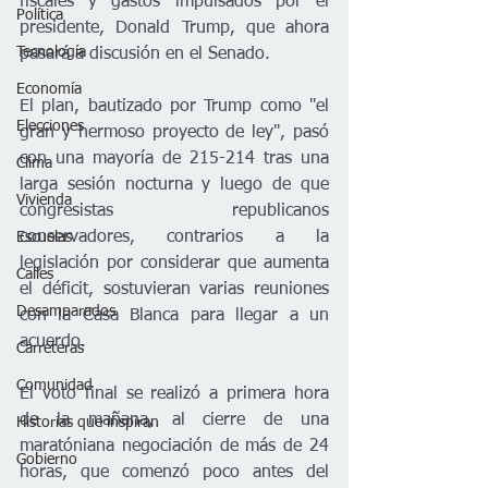
fiscales y gastos impulsados por el 
Política
presidente, Donald Trump, que ahora 
Tecnología
pasará a discusión en el Senado.
Economía
El plan, bautizado por Trump como "el 
Elecciones
gran y hermoso proyecto de ley", pasó 
con una mayoría de 215-214 tras una 
Clima
larga sesión nocturna y luego de que 
Vivienda
congresistas republicanos 
conservadores, contrarios a la 
Escuelas
legislación por considerar que aumenta 
Calles
el déficit, sostuvieran varias reuniones 
Desamparados
con la Casa Blanca para llegar a un 
acuerdo.
Carreteras
Comunidad
El voto final se realizó a primera hora 
de la mañana, al cierre de una 
Historias que inspiran
maratóniana negociación de más de 24 
Gobierno
horas, que comenzó poco antes del 