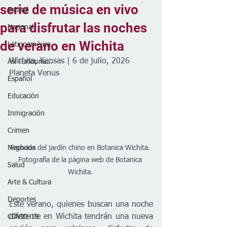
serie de música en vivo
Estatal
para disfrutar las noches
Nacional
de verano en Wichita
Latinoamérica
Wichita, Kansas | 6 de julio, 2026
Así Funciona...
Planeta Venus 
Español
Educación
Inmigración
Crimen
Negocios
Fachada del jardín chino en Botanica Wichita. 
Fotografía de la página web de Botanica 
Salud
Wichita. 
Arte & Cultura
Deportes
Este verano, quienes buscan una noche 
diferente en Wichita tendrán una nueva 
COVID-19