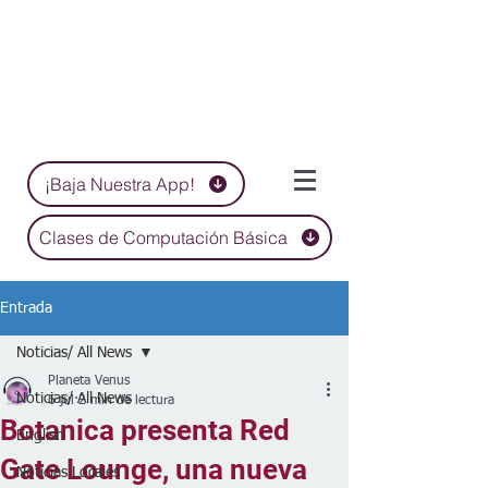
¡Baja Nuestra App!
Clases de Computación Básica
Entrada
Noticias/ All News
Planeta Venus
Noticias/ All News
6 jul
2 min de lectura
Botanica presenta Red
English
Gate Lounge, una nueva
Noticias Locales