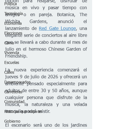
opción para relajarse, disfrutar de 
Política
música en vivo y pasar tiempo con 
Tecnología
amigos o en pareja. Botanica, The 
Wichita Gardens, anunció el 
Economía
lanzamiento de 
Red Gate Lounge
, una 
Elecciones
elegante serie de conciertos al aire libre 
que se llevará a cabo durante el mes de 
Clima
julio en el hermoso Chinese Garden of 
Vivienda
Friendship.
Escuelas
La nueva experiencia comenzará el 
Calles
jueves 9 de julio de 2026 y ofrecerá un 
Desamparados
ambiente pensado especialmente para 
adultos de entre 30 y 50 años, aunque 
Carreteras
cualquier persona que disfrute de la 
Comunidad
música, la naturaleza y una velada 
tranquila podrá asistir.
Historias que inspiran
Gobierno
El escenario será uno de los jardines 