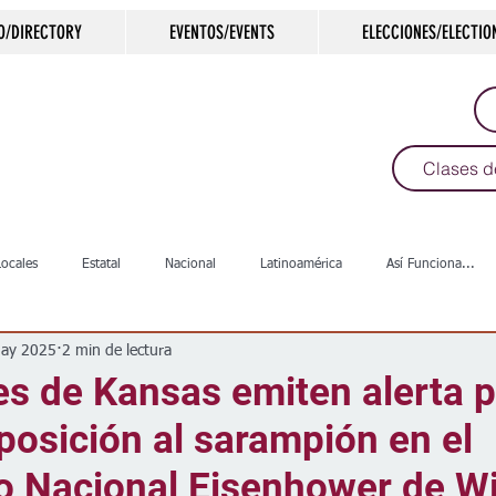
O/DIRECTORY
EVENTOS/EVENTS
ELECCIONES/ELECTIO
Clases d
Locales
Estatal
Nacional
Latinoamérica
Así Funciona...
ay 2025
2 min de lectura
s
Salud
Arte & Cultura
Deportes
COVID-19
Política
s de Kansas emiten alerta p
posición al sarampión en el
Escuelas
Calles
Desamparados
Carreteras
Comunida
o Nacional Eisenhower de Wi