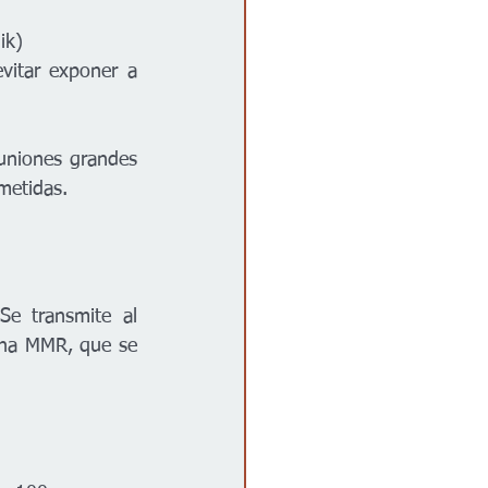
ik)
itar exponer a 
uniones grandes 
metidas.
e transmite al 
una MMR, que se 