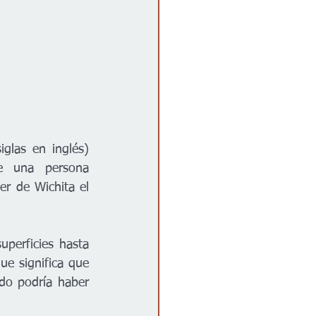
las en inglés) 
e una persona 
r de Wichita el 
perficies hasta 
e significa que 
do podría haber 