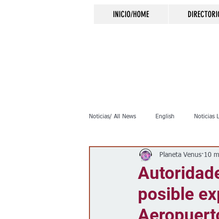
INICIO/HOME
DIRECTORI
Noticias/ All News
English
Noticias 
Planeta Venus
10 m
Inmigración
Crimen
Negocio
Autoridade
posible ex
Elecciones
Clima
Vivienda
Aeropuert