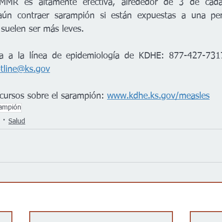
MMR es altamente efectiva, alrededor de 3 de cada
ún contraer sarampión si están expuestas a una pers
suelen ser más leves.
ma a la línea de epidemiología de KDHE: 877-427-731
tline@ks.gov
cursos sobre el sarampión: 
www.kdhe.ks.gov/measles
ampión
Salud