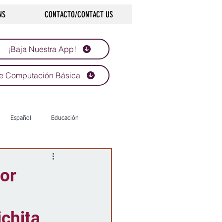
NS
CONTACTO/CONTACT US
¡Baja Nuestra App!
e Computación Básica
Español
Educación
Tecnología
Economía
or
d
Historias que inspiran
chita