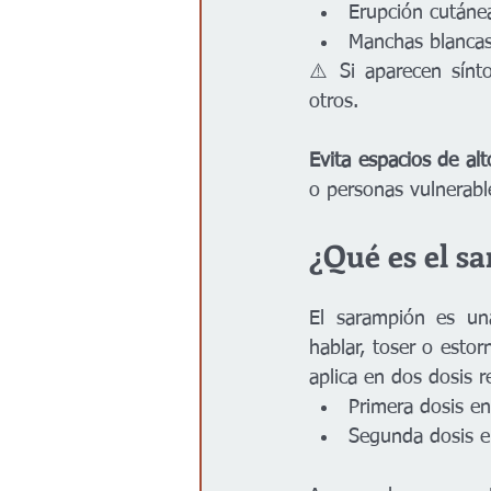
Erupción cutánea
Manchas blancas
⚠️ Si aparecen sínt
otros.
Evita espacios de alt
o personas vulnerab
¿Qué es el s
El sarampión es una
hablar, toser o esto
aplica en dos dosis 
Primera dosis e
Segunda dosis e