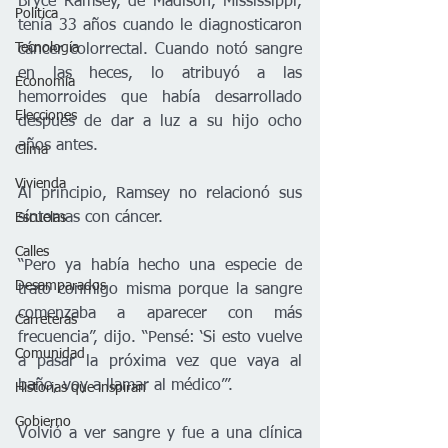
Bryce Ramsey, de Madison, Mississippi, 
Política
tenía 33 años cuando le diagnosticaron 
Tecnología
cáncer colorrectal. Cuando notó sangre 
en las heces, lo atribuyó a las 
Economía
hemorroides que había desarrollado 
Elecciones
después de dar a luz a su hijo ocho 
años antes.
Clima
Vivienda
Al principio, Ramsey no relacionó sus 
síntomas con cáncer.
Escuelas
Calles
“Pero ya había hecho una especie de 
Desamparados
trato conmigo misma porque la sangre 
comenzaba a aparecer con más 
Carreteras
frecuencia”, dijo. “Pensé: ‘Si esto vuelve 
Comunidad
a pasar la próxima vez que vaya al 
baño, voy a llamar al médico’”.
Historias que inspiran
Gobierno
Volvió a ver sangre y fue a una clínica 