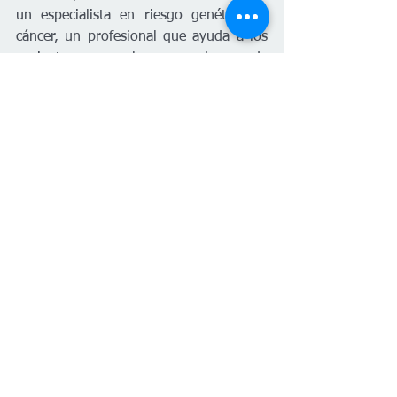
un especialista en riesgo genético de 
cáncer, un profesional que ayuda a los 
pacientes a evaluar su riesgo de 
desarrollar cáncer, a menudo a través 
de pruebas genéticas.
Esta entrega forma parte de la 
cobertura de HealthQ sobre el cuidado 
de familiares dentro de la llamada 
“generación sándwich”. Para más 
información, consulta el 
archivo de la 
serie
.
Katherine Ruppelt y Emily Siner, de 
Nashville Public Radio, contribuyeron a 
este reportaje.
HealthQ es una serie sobre salud de los 
periodistas Cara Anthony y Blake 