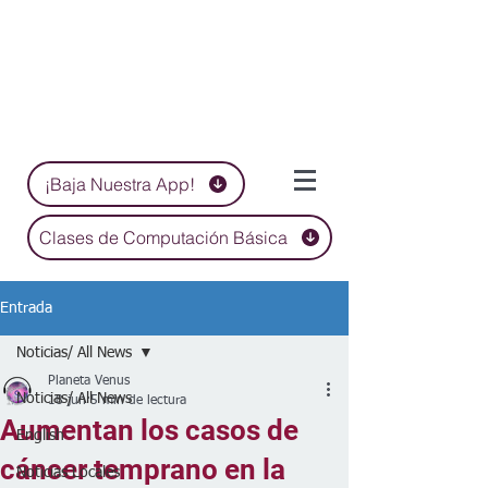
¡Baja Nuestra App!
Clases de Computación Básica
Entrada
Noticias/ All News
Planeta Venus
Noticias/ All News
18 jun
5 min de lectura
Aumentan los casos de
English
cáncer temprano en la
Noticias Locales