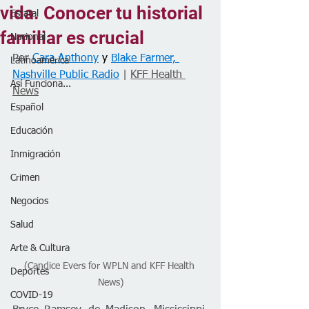
vida. Conocer tu historial
Estatal
familiar es crucial
Nacional
Por 
Cara Anthony
 y 
Blake Farmer, 
Latinoamérica
Nashville Public Radio
 | 
KFF Health 
Así Funciona...
News
Español
Educación
Inmigración
Crimen
Negocios
Salud
Arte & Cultura
(Candice Evers for WPLN and KFF Health 
Deportes
News)
COVID-19