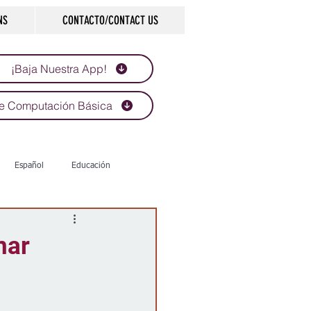
NS
CONTACTO/CONTACT US
¡Baja Nuestra App!
e Computación Básica
Español
Educación
Tecnología
Economía
nar
d
Historias que inspiran