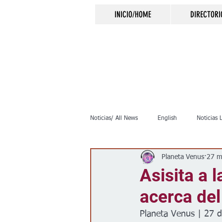
INICIO/HOME
DIRECTORI
Noticias/ All News
English
Noticias 
Planeta Venus
27 m
Inmigración
Crimen
Negocio
Asisita a 
acerca del
Elecciones
Clima
Vivienda
Planeta Venus | 27 