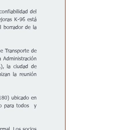
onfiabilidad del 
ejoras K-96 está 
l borrador de la 
e Transporte de 
Administración 
, la ciudad de 
zan la reunión 
80) ubicado en 
 para todos  y 
rmal. Los socios 