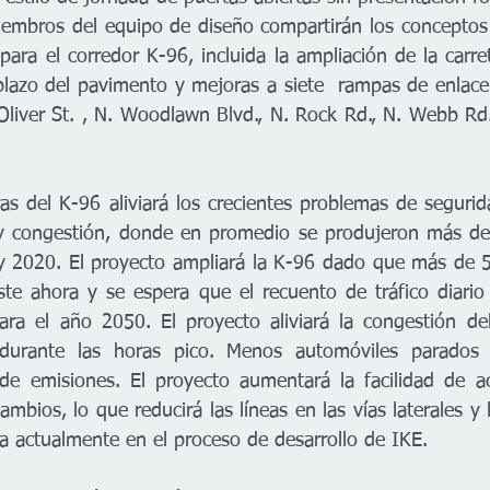
iembros del equipo de diseño compartirán los conceptos 
 para el corredor K-96, incluida la ampliación de la carre
mplazo del pavimento y mejoras a siete  rampas de enlace 
 Oliver St. , N. Woodlawn Blvd., N. Rock Rd., N. Webb Rd
s del K-96 aliviará los crecientes problemas de segurida
 y congestión, donde en promedio se produjeron más de 
y 2020. El proyecto ampliará la K-96 dado que más de 5
ste ahora y se espera que el recuento de tráfico diario
ra el año 2050. El proyecto aliviará la congestión del 
 durante las horas pico. Menos automóviles parados e
 de emisiones. El proyecto aumentará la facilidad de a
mbios, lo que reducirá las líneas en las vías laterales y 
a actualmente en el proceso de desarrollo de IKE.   