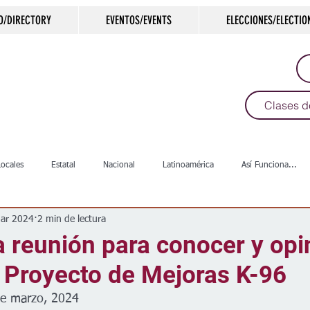
O/DIRECTORY
EVENTOS/EVENTS
ELECCIONES/ELECTIO
Clases d
Locales
Estatal
Nacional
Latinoamérica
Así Funciona...
ar 2024
2 min de lectura
s
Salud
Arte & Cultura
Deportes
COVID-19
Política
la reunión para conocer y opi
 Proyecto de Mejoras K-96
Escuelas
Calles
Desamparados
Carreteras
Comunida
de marzo, 2024