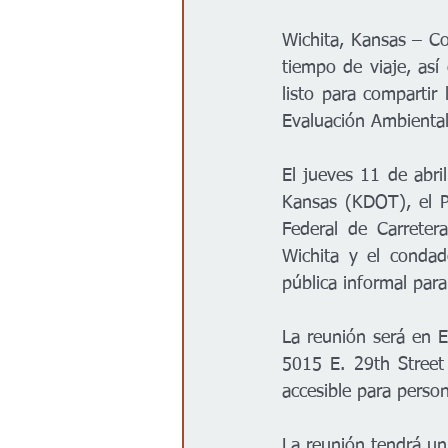
Wichita, Kansas – Con
tiempo de viaje, así 
listo para compartir 
Evaluación Ambiental 
El jueves 11 de abri
Kansas (KDOT), el P
Federal de Carreter
Wichita y el condad
pública informal par
La reunión será en 
5015 E. 29th Street
accesible para person
La reunión tendrá un 