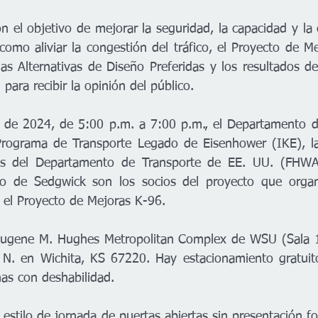
 el objetivo de mejorar la seguridad, la capacidad y la c
como aliviar la congestión del tráfico, el Proyecto de M
las Alternativas de Diseño Preferidas y los resultados de
para recibir la opinión del público.   
l de 2024, de 5:00 p.m. a 7:00 p.m., el Departamento d
rograma de Transporte Legado de Eisenhower (IKE), la 
as del Departamento de Transporte de EE. UU. (FHWA)
o de Sedgwick son los socios del proyecto que organi
a el Proyecto de Mejoras K-96. 
Eugene M. Hughes Metropolitan Complex de WSU (Sala 1
 N. en Wichita, KS 67220. Hay estacionamiento gratuito
as con deshabilidad.   
estilo de jornada de puertas abiertas sin presentación fo