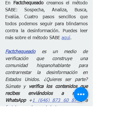
En 
Factchequeado
 creamos el método 
SABE: Sospecha, Analiza, Busca, 
Evalúa. Cuatro pasos sencillos que 
todos podemos seguir para blindarnos 
contra la desinformación. Puedes leer 
más sobre el método SABE 
aquí
.
Factchequeado
 es un medio de 
verificación que construye una 
comunidad hispanohablante para 
contrarrestar la desinformación en 
Estados Unidos. ¿Quieres ser parte? 
Súmate y 
verifica los contenidos que 
recibes enviándolos a nuestro 
WhatsApp
 +
1 (646) 873 60 87 
o a 
factchequeado.com/whatsapp
.