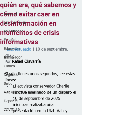
quién era, qué sabemos y
Estatal
cómo evitar caer en
Nacional
desinformación en
Latinoamérica
momentos de crisis
Así Funciona...
informativas
Español
Educación
Factchequeado 
| 10 de septiembre, 
2025
Inmigración
Por 
Rafael Olavarría
Crimen
Si sólo tienes unos segundos, lee estas 
Negocios
líneas:
Salud
El activista conservador Charlie 
Arte & Cultura
Kirk fue asesinado de un disparo el 
10 de septiembre de 2025 
Deportes
mientras realizaba una 
COVID-19
presentación en la Utah Valley 