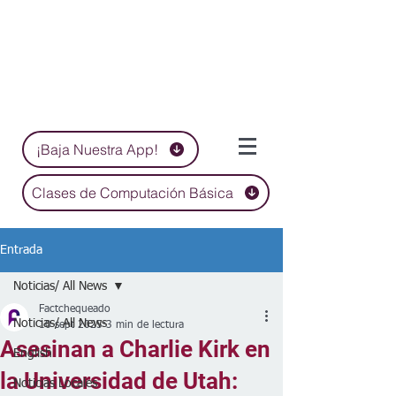
¡Baja Nuestra App!
Clases de Computación Básica
Entrada
Noticias/ All News
Factchequeado
Noticias/ All News
10 sept 2025
3 min de lectura
Asesinan a Charlie Kirk en
English
la Universidad de Utah:
Noticias Locales