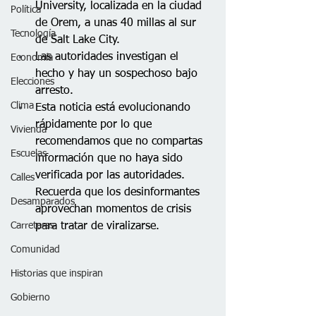
University, localizada en la ciudad 
Política
de Orem, a unas 40 millas al sur 
Tecnología
de Salt Lake City. 
Las autoridades investigan el 
Economía
hecho y hay un sospechoso bajo 
Elecciones
arresto. 
Clima
Esta noticia está evolucionando 
rápidamente por lo que 
Vivienda
recomendamos que no compartas 
Escuelas
información que no haya sido 
verificada por las autoridades. 
Calles
Recuerda que los desinformantes 
Desamparados
aprovechan momentos de crisis 
Carreteras
para tratar de viralizarse.
Comunidad
Historias que inspiran
Gobierno