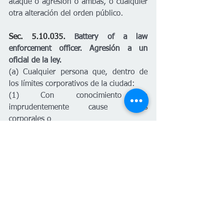
ataque o agresión o ambas, o cualquier 
otra alteración del orden público.
Sec. 5.10.035. 
Battery of a law 
enforcement officer.
Agresión a un 
oficial de la ley.
(a) Cualquier persona que, dentro de 
los límites corporativos de la ciudad: 
(1) Con conocimiento o 
imprudentemente cause daños 
corporales o 
(2) Con conocimiento tenga contacto 
físico con un oficial de policía 
uniformado o debidamente identificado 
ya sea del estado, condado o ciudad 
mientras dicho oficial está involucrado 
en el cumplimiento del deber, de 
manera grosera, insultante o con enojo, 
es culpable de un delito menor. 