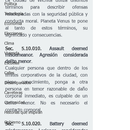
La ciudad de Wichita utiliza distintos 
Política
términos para describir ofensas 
Tecnología
relacionadas con la seguridad pública y 
conducta moral. Planeta Venus te pone 
Economía
al tanto de estos términos, su 
Elecciones
significado y consecuencias.
Clima
Sec. 5.10.010. 
Assault deemed 
Vivienda
misdemeanor.
Agresión considerada 
delito menor
.
Escuelas
Cualquier persona que dentro de los 
Calles
límites corporativos de la ciudad, con 
pleno conocimiento, ponga a otra 
Desamparados
persona en temor razonable de daño 
Carreteras
corporal inmediato, es culpable de un 
Comunidad
delito menor. No es necesario el 
contacto corporal.
Historias que inspiran
Gobierno
Sec. 5.10.020. 
Battery deemed 