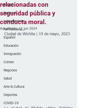
relacionadas con
Estatal
seguridad pública y
Nacional
conducta moral.
Latinoamérica
Actualizado:
12 jun 2024
Así Funciona...
Ciudad de Wichita | 19 de mayo, 2023
Español
Educación
Inmigración
Crimen
Negocios
Salud
Arte & Cultura
Deportes
COVID-19