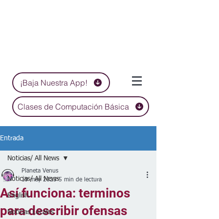
¡Baja Nuestra App!
Clases de Computación Básica
Entrada
Noticias/ All News
Planeta Venus
Noticias/ All News
19 may 2023
5 min de lectura
Así funciona: terminos
English
para describir ofensas
Noticias Locales