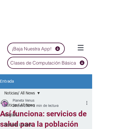
¡Baja Nuestra App!
Clases de Computación Básica
Entrada
Noticias/ All News
Planeta Venus
Noticias/ All News
20 feb 2024
2 min de lectura
Así funciona: servicios de
English
salud para la población
Noticias Locales