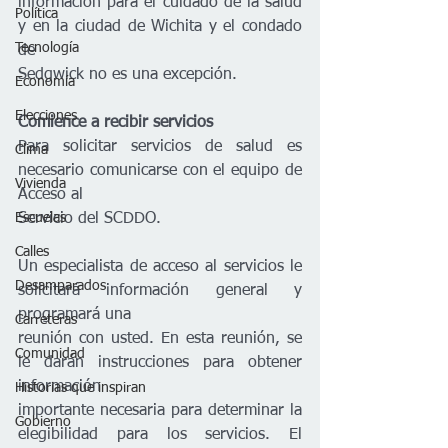
información para el cuidado de la salud 
Política
y en la ciudad de Wichita y el condado 
Tecnología
de
Sedgwick no es una excepción.
Economía
Elecciones
Comience a recibir servicios
Para solicitar servicios de salud es 
Clima
necesario comunicarse con el equipo de 
Vivienda
Acceso al
Escuelas
Servicio del SCDDO.
Calles
Un especialista de acceso al servicios le 
Desamparados
solicitará información general y 
programará una
Carreteras
reunión con usted. En esta reunión, se 
Comunidad
le darán instrucciones para obtener 
información
Historias que inspiran
importante necesaria para determinar la 
Gobierno
elegibilidad para los servicios. El 