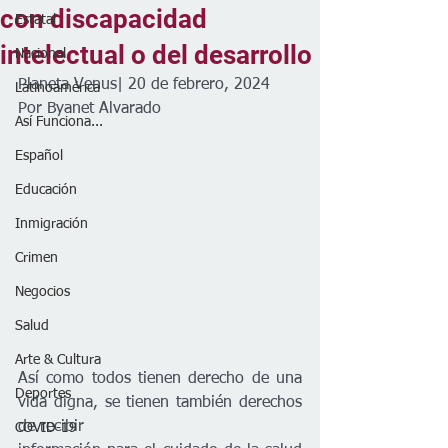
con discapacidad
Estatal
intelectual o del desarrollo
Nacional
Planeta Venus| 20 de febrero, 2024
Latinoamérica
Por Byanet Alvarado 
Así Funciona...
Español
Educación
Inmigración
Crimen
Negocios
Salud
Arte & Cultura
Así como todos tienen derecho de una 
Deportes
vida digna, se tienen también derechos 
de recibir
COVID-19