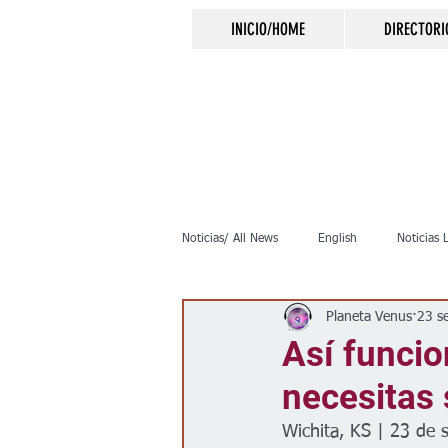
INICIO/HOME
DIRECTORI
Noticias/ All News
English
Noticias 
Planeta Venus
23 s
Inmigración
Crimen
Negocio
Así funcio
necesitas
Elecciones
Clima
Vivienda
Wichita, KS | 23 de 