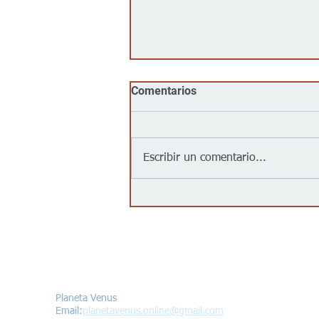
Comentarios
Escribir un comentario...
No, Walmart, Target, Kroger,
Food 4 Less y Costco no
tienen un acuerdo para
“entregar inmigrantes” a
partir del 1 de agosto de
Contáctanos/Contact us
2026, como afirma un video
viral
Planeta Venus
Email:
planetavenus.online
@gmail.com