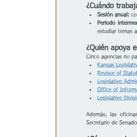
¿Cuándo trabaja
Sesión anual:
 co
Periodo intermed
estudiar temas as
¿Quién apoya el
Cinco agencias no par
Kansas Legislat
Revisor of Statu
Legislative Admin
Office of Inform
Legislative Divis
Además, las oficina
Secretario de Senado