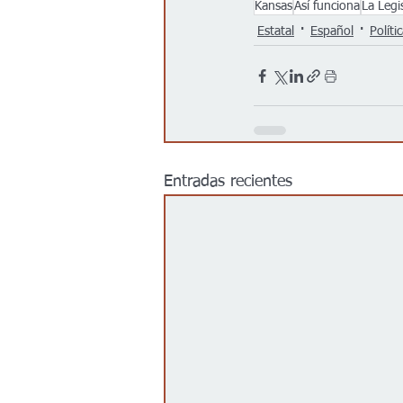
Kansas
Así funciona
La Legi
Estatal
Español
Políti
Entradas recientes