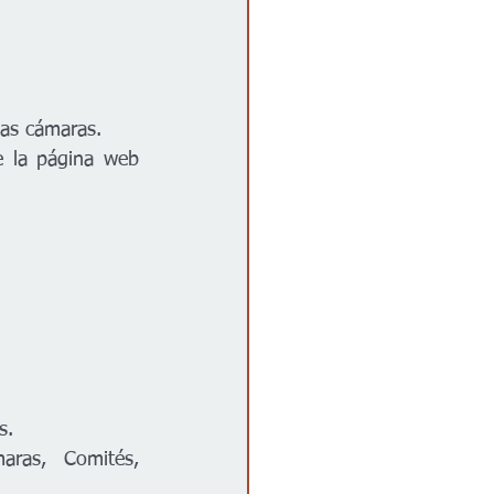
las cámaras.
e la página web 
s.
ras, Comités, 