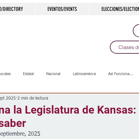
O/DIRECTORY
EVENTOS/EVENTS
ELECCIONES/ELECTIO
Clases d
Locales
Estatal
Nacional
Latinoamérica
Así Funciona...
ept 2025
2 min de lectura
s
Salud
Arte & Cultura
Deportes
COVID-19
Política
na la Legislatura de Kansas:
 saber
Escuelas
Calles
Desamparados
Carreteras
Comunida
septiembre, 2025