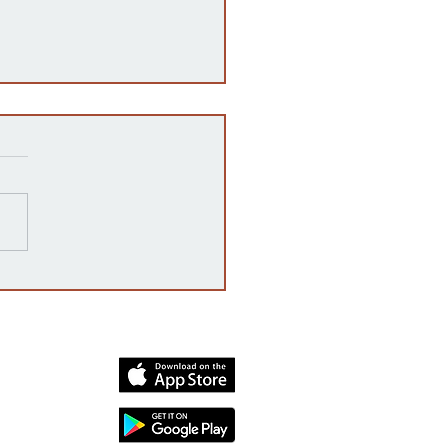
ampaña 'vota no' declara
oria, rechazando la
enda constitucional por
mplio margen
dia