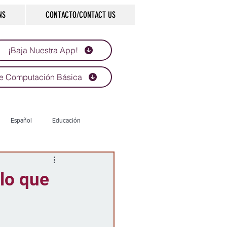
NS
CONTACTO/CONTACT US
¡Baja Nuestra App!
e Computación Básica
Español
Educación
Tecnología
Economía
 lo que
d
Historias que inspiran