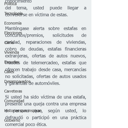
conocimiento
Política
del tema, usted puede llegar a 
Tecnología
convertirse en víctima de estas.
Economía
Manténgase alerta sobre estafas en 
Elecciones
concursos/premios, solicitudes de 
caridad, reparaciones de viviendas, 
Clima
cobro de deudas, estafas financieras 
Vivienda
extranjeras, ofertas de autos nuevos, 
Escuelas
fraudes de telemercadeo, estafas que 
ofrecen trabajo desde casa, mercancías 
Calles
no solicitadas, ofertas de autos usados 
Desamparados
y garantías de automóviles.
Carreteras
Si usted ha sido víctima de una estafa, 
Comunidad
presente una queja contra una empresa 
Historias que inspiran
o persona que, según usted, lo 
defraudó o participó en una práctica 
Gobierno
comercial poco ética.