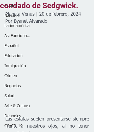
condado de Sedgwick.
Estatal
Planeta Venus | 20 de febrero, 2024
Nacional
Por Byanet Alvarado
Latinoamérica
Así Funciona...
Español
Educación
Inmigración
Crimen
Negocios
Salud
Arte & Cultura
Deportes
Las estafas suelen presentarse siempre 
COVID-19
frente a nuestros ojos, al no tener 