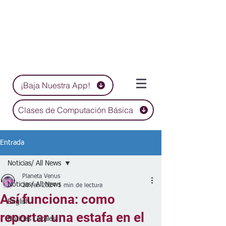
¡Baja Nuestra App!
Clases de Computación Básica
Entrada
Noticias/ All News
Planeta Venus
Noticias/ All News
20 feb 2024
1 min de lectura
Así funciona: como
English
reportar una estafa en el
Noticias Locales