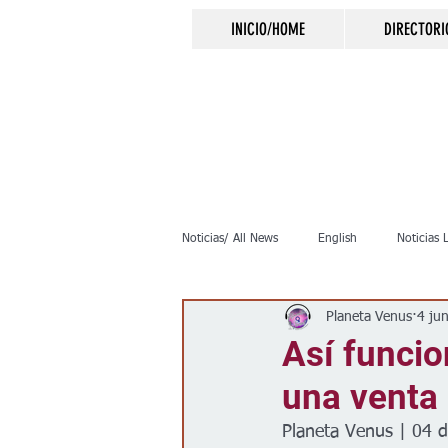
INICIO/HOME
DIRECTORI
Noticias/ All News
English
Noticias 
Planeta Venus
4 ju
Inmigración
Crimen
Negocio
Así funci
una venta 
Elecciones
Clima
Vivienda
Planeta Venus | 04 d