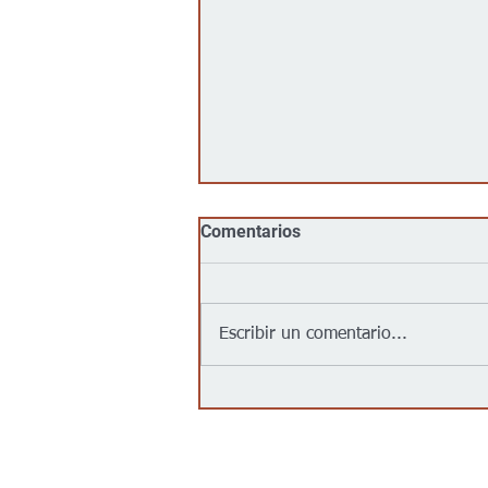
Comentarios
Escribir un comentario...
Jalapeños vinculados a un
brote de salmonela en EEUU
provienen de una granja en
México: autoridades