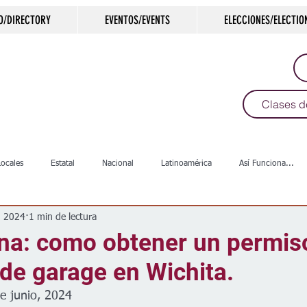
O/DIRECTORY
EVENTOS/EVENTS
ELECCIONES/ELECTIO
Clases d
Locales
Estatal
Nacional
Latinoamérica
Así Funciona...
n 2024
1 min de lectura
s
Salud
Arte & Cultura
Deportes
COVID-19
Política
ona: como obtener un permis
de garage en Wichita.
Escuelas
Calles
Desamparados
Carreteras
Comunida
e junio, 2024