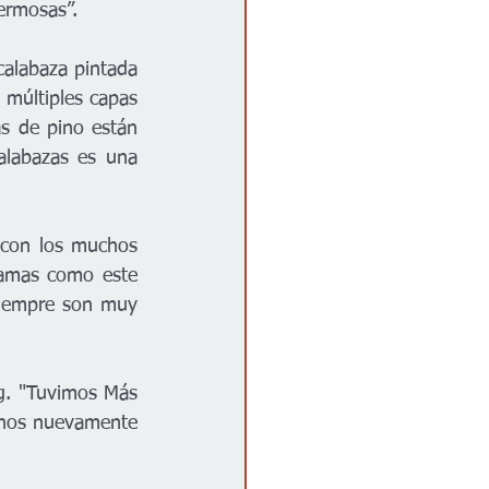
ermosas”. 
alabaza pintada 
múltiples capas 
s de pino están 
alabazas es una 
 con los muchos 
amas como este 
siempre son muy 
g. "Tuvimos Más 
nos nuevamente 