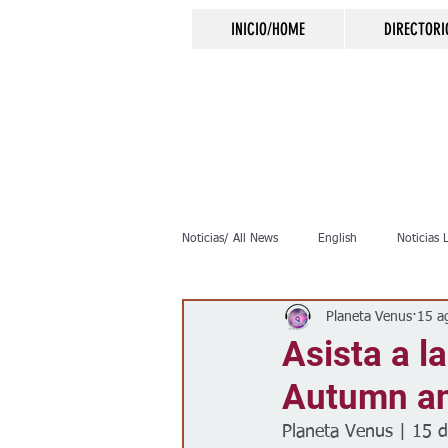
INICIO/HOME
DIRECTORI
Noticias/ All News
English
Noticias 
Planeta Venus
15 a
Inmigración
Crimen
Negocio
Asista a l
Autumn an
Elecciones
Clima
Vivienda
Planeta Venus | 15 