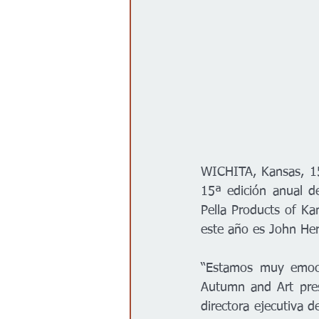
WICHITA, Kansas, 15 
15ª edición anual de
Pella Products of Ka
este año es John He
“Estamos muy emoci
Autumn and Art pres
directora ejecutiva d