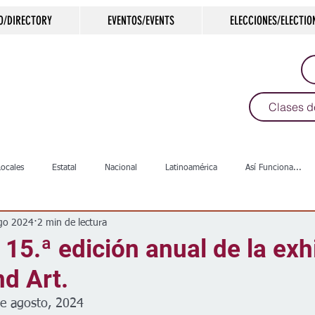
O/DIRECTORY
EVENTOS/EVENTS
ELECCIONES/ELECTIO
Clases d
Locales
Estatal
Nacional
Latinoamérica
Así Funciona...
go 2024
2 min de lectura
s
Salud
Arte & Cultura
Deportes
COVID-19
Política
a 15.ª edición anual de la exh
d Art.
Escuelas
Calles
Desamparados
Carreteras
Comunida
de agosto, 2024