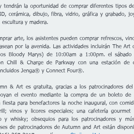
y tendrán la oportunidad de comprar diferentes tipos de a
, cerámica, dibujo, fibra, vidrio, gráfica y grabado, joyer
, escultura y madera.
rar arte, los asistentes pueden comprar refrescos, vino
pasean por la avenida. Las actividades incluirán The Art 
pios Bloody Marys) de 10:00am a 1:00pm. el sábado 
n Chill & Charge de Parkway con una estación de ca
 incluidos Jenga® y Connect Four®.  
mn & Art es gratuita, gracias a los patrocinadores del f
oyan el evento mediante la compra de un boleto de $
a fiesta para benefactores la noche inaugural, con comid
ll; vinos y licores especiales; una cafetería gourmet 
ino y whisky; obsequios para los patrocinadores y mús
ases de patrocinadores de Autumn and Art están disponi