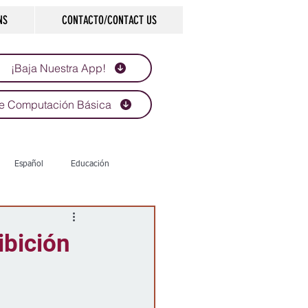
NS
CONTACTO/CONTACT US
¡Baja Nuestra App!
e Computación Básica
Español
Educación
Tecnología
Economía
ibición
d
Historias que inspiran