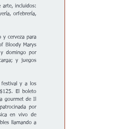
rte, incluidos: 
ía, orfebrería,  
 y cerveza para 
of Bloody Marys 
y domingo por 
rga; y juegos 
estival y a los 
125. El boleto 
a gourmet de Il 
patrocinada por 
ica en vivo de 
bles llamando a 