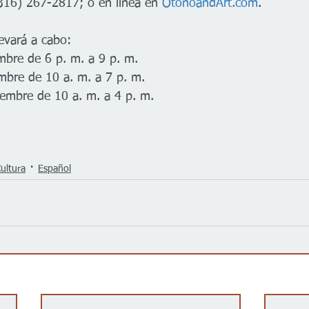
(316) 267-2817; o en línea en 
OtoñoandArt.com
.
evará a cabo:
mbre de 6 p. m. a 9 p. m. 
mbre de 10 a. m. a 7 p. m. 
embre de 10 a. m. a 4 p. m.
Cultura
Español