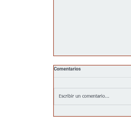
Comentarios
Escribir un comentario...
Jalapeños vinculados a un
brote de salmonela en EEUU
provienen de una granja en