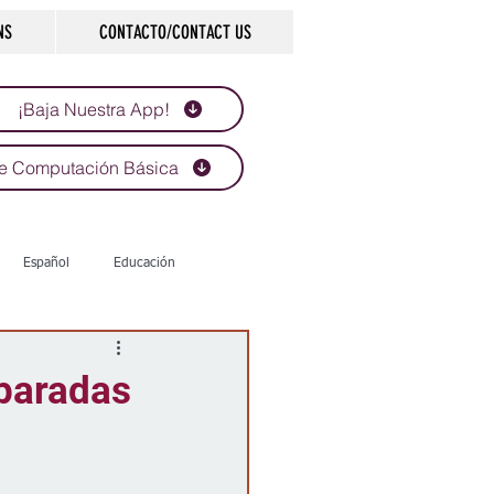
NS
CONTACTO/CONTACT US
¡Baja Nuestra App!
e Computación Básica
Español
Educación
Tecnología
Economía
 paradas
d
Historias que inspiran