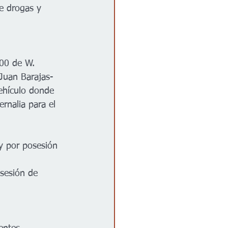
e drogas y 
200 de W. 
 Juan Barajas-
vehículo donde 
rnalia para el 
ey por posesión 
osesión de 