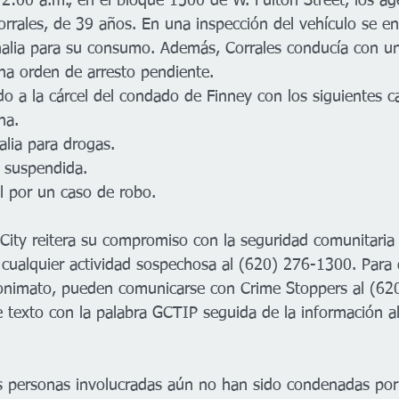
 2:00 a.m., en el bloque 1500 de W. Fulton Street, los ag
orrales, de 39 años. En una inspección del vehículo se e
alia para su consumo. Además, Corrales conducía con una
na orden de arresto pendiente.
do a la cárcel del condado de Finney con los siguientes c
na.
alia para drogas.
a suspendida.
al por un caso de robo.
City reitera su compromiso con la seguridad comunitaria e
r cualquier actividad sospechosa al (620) 276-1300. Para
onimato, pueden comunicarse con Crime Stoppers al (62
 texto con la palabra GCTIP seguida de la información a
s personas involucradas aún no han sido condenadas por 