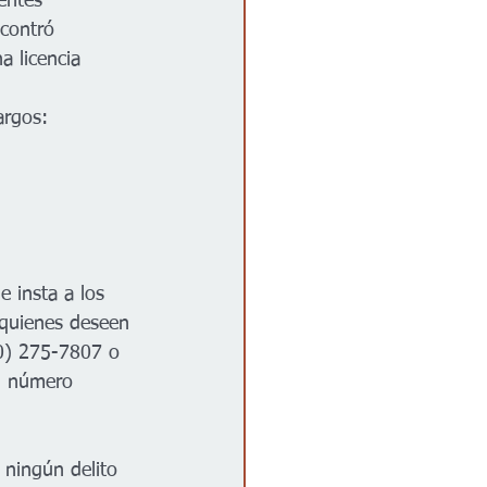
entes 
ncontró 
 licencia 
argos:
 insta a los 
 quienes deseen 
0) 275-7807 o 
l número 
ningún delito 