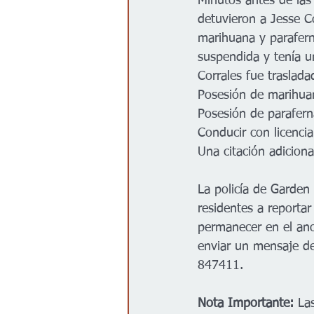
Minutos antes de las
detuvieron a Jesse C
marihuana y parafern
suspendida y tenía u
Corrales fue traslada
Posesión de marihua
Posesión de parafern
Conducir con licenci
Una citación adicion
La policía de Garden 
residentes a reporta
permanecer en el an
enviar un mensaje de
847411.
Nota Importante:
 La