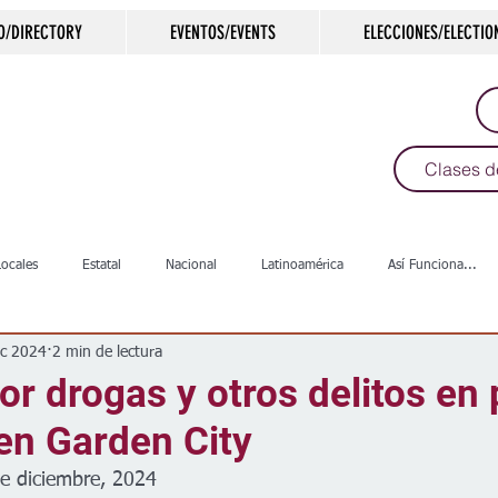
O/DIRECTORY
EVENTOS/EVENTS
ELECCIONES/ELECTIO
Clases d
Locales
Estatal
Nacional
Latinoamérica
Así Funciona...
ic 2024
2 min de lectura
s
Salud
Arte & Cultura
Deportes
COVID-19
Política
or drogas y otros delitos en
 en Garden City
Escuelas
Calles
Desamparados
Carreteras
Comunida
e diciembre, 2024