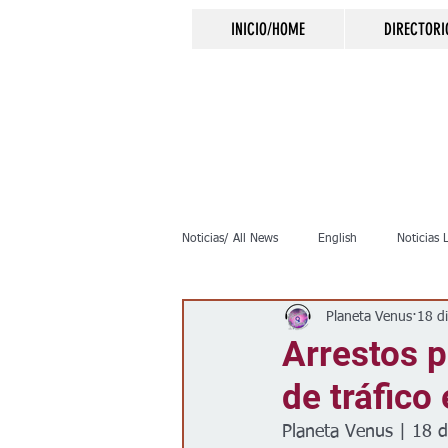
INICIO/HOME
DIRECTORI
Noticias/ All News
English
Noticias 
Planeta Venus
18 d
Inmigración
Crimen
Negocio
Arrestos p
de tráfico
Elecciones
Clima
Vivienda
Planeta Venus | 18 d