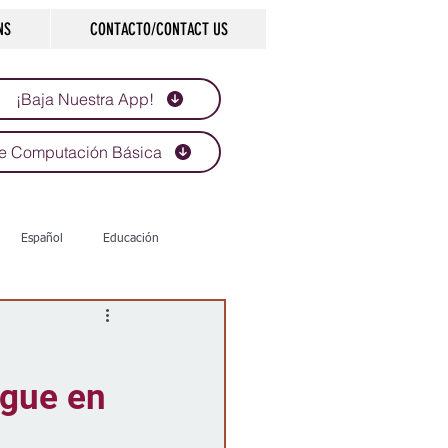
NS
CONTACTO/CONTACT US
¡Baja Nuestra App!
e Computación Básica
Español
Educación
Tecnología
Economía
igue en
d
Historias que inspiran