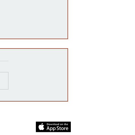
razones detrás de las
rrupciones en la venta de
cates mexicanos a
dos Unidos
dia