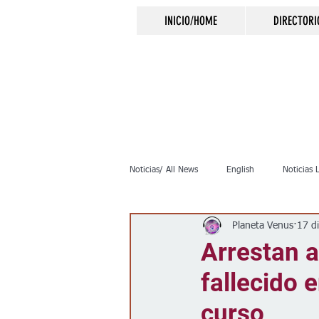
INICIO/HOME
DIRECTORI
Noticias/ All News
English
Noticias 
Planeta Venus
17 d
Inmigración
Crimen
Negocio
Arrestan a
fallecido 
Elecciones
Clima
Vivienda
curso