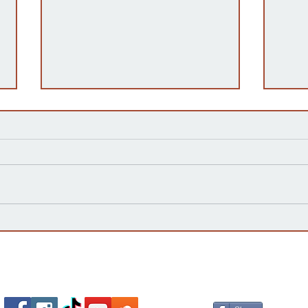
Kansas Define su Futuro en
Las 
las Primarias de 2026 y Mira
inte
hacia Noviembre
agua
Esta
Socializa Con Nosotros /
Our Social Me