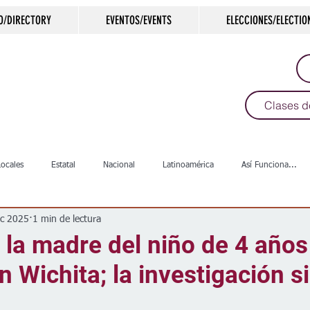
O/DIRECTORY
EVENTOS/EVENTS
ELECCIONES/ELECTIO
Clases d
Locales
Estatal
Nacional
Latinoamérica
Así Funciona...
ic 2025
1 min de lectura
s
Salud
Arte & Cultura
Deportes
COVID-19
Política
 la madre del niño de 4 años
en Wichita; la investigación s
Escuelas
Calles
Desamparados
Carreteras
Comunida