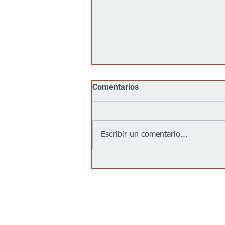
Comentarios
Escribir un comentario...
Jalapeños vinculados a un
brote de salmonela en EEUU
provienen de una granja en
México: autoridades
Contáctanos/Contact us