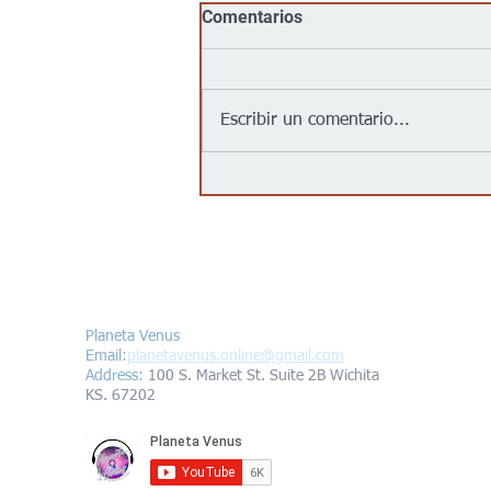
Comentarios
Escribir un comentario...
Jalapeños vinculados a un
brote de salmonela en EEUU
provienen de una granja en
México: autoridades
Contáctanos/Contact us
Planeta Venus
Email:
planetavenus.online
@gmail.com
Address
:
100 S. Market St. Suite 2B Wichita
KS. 67202