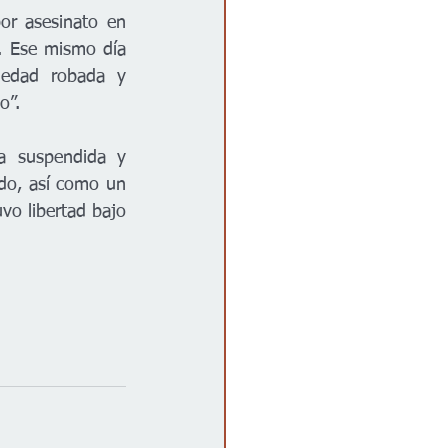
r asesinato en 
. Ese mismo día 
iedad robada y 
o”.
ia suspendida y 
o, así como un 
vo libertad bajo 