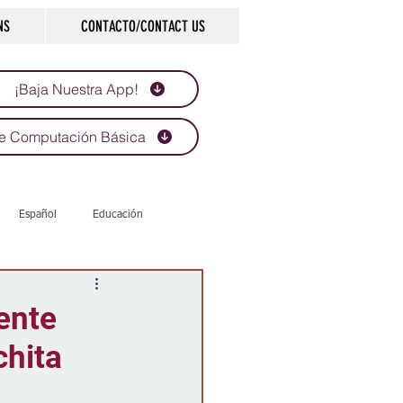
NS
CONTACTO/CONTACT US
¡Baja Nuestra App!
e Computación Básica
Español
Educación
Tecnología
Economía
ente
chita
d
Historias que inspiran