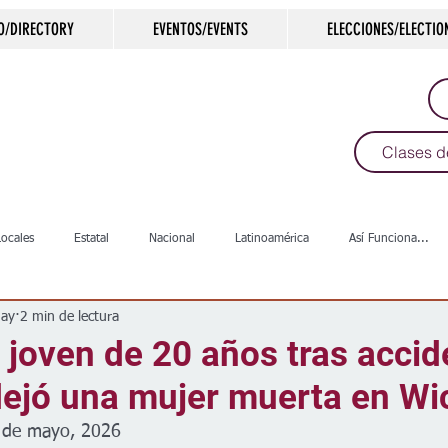
O/DIRECTORY
EVENTOS/EVENTS
ELECCIONES/ELECTIO
Clases d
Locales
Estatal
Nacional
Latinoamérica
Así Funciona...
ay
2 min de lectura
s
Salud
Arte & Cultura
Deportes
COVID-19
Política
 joven de 20 años tras accid
dejó una mujer muerta en Wi
Escuelas
Calles
Desamparados
Carreteras
Comunida
9 de mayo, 2026