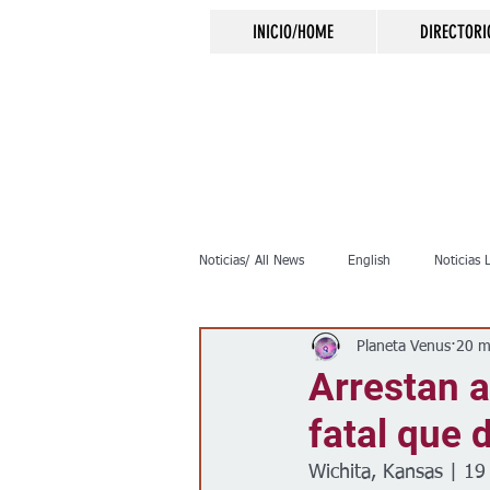
INICIO/HOME
DIRECTORI
Noticias/ All News
English
Noticias 
Planeta Venus
20 m
Inmigración
Crimen
Negocio
Arrestan a
fatal que 
Elecciones
Clima
Vivienda
Wichita, Kansas | 1