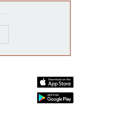
razones detrás de las
rrupciones en la venta de
cates mexicanos a
dos Unidos
dia