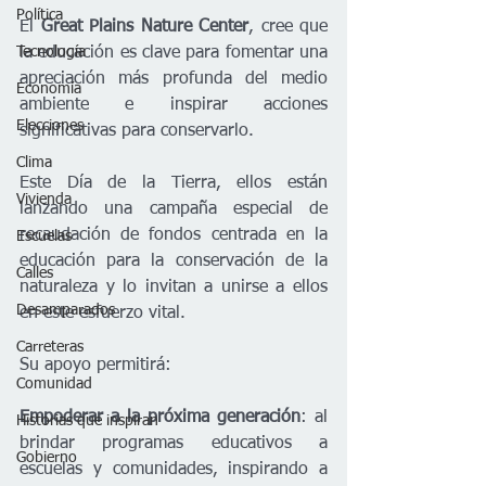
Política
El 
Great Plains Nature Center
, cree que 
la educación es clave para fomentar una 
Tecnología
apreciación más profunda del medio 
Economía
ambiente e inspirar acciones 
Elecciones
significativas para conservarlo.     
Clima
Este Día de la Tierra, ellos están 
Vivienda
lanzando una campaña especial de 
recaudación de fondos centrada en la 
Escuelas
educación para la conservación de la 
Calles
naturaleza y lo invitan a unirse a ellos 
Desamparados
en este esfuerzo vital.  
Carreteras
Su apoyo permitirá: 
Comunidad
Empoderar a la próxima generación
: al 
Historias que inspiran
brindar programas educativos a 
Gobierno
escuelas y comunidades, inspirando a 