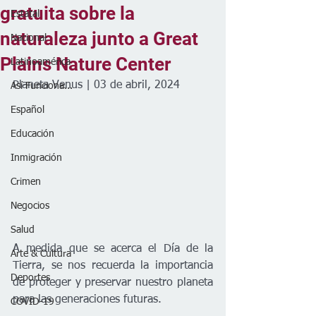
gratuita sobre la
Estatal
naturaleza junto a Great
Nacional
Plains Nature Center
Latinoamérica
Planeta Venus | 03 de abril, 2024
Así Funciona...
Español
Educación
Inmigración
Crimen
Negocios
Salud
A medida que se acerca el Día de la 
Arte & Cultura
Tierra, se nos recuerda la importancia 
Deportes
de proteger y preservar nuestro planeta 
para las generaciones futuras. 
COVID-19