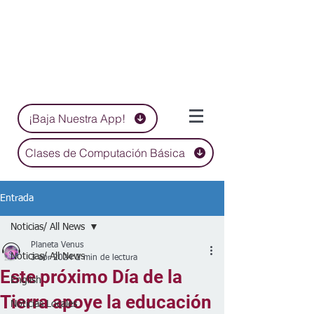
¡Baja Nuestra App!
Clases de Computación Básica
Entrada
Noticias/ All News
Planeta Venus
Noticias/ All News
3 abr 2024
2 min de lectura
Este próximo Día de la
English
Tierra apoye la educación
Noticias Locales