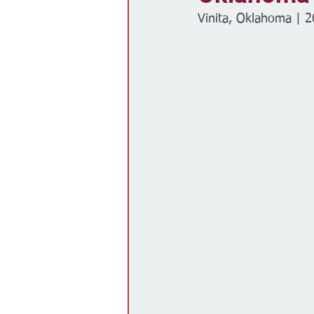
Vinita, Oklahoma | 2
Gobierno
Espectáculos