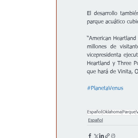
El desarrollo tambi
parque acuático cubi
“American Heartland 
millones de visita
vicepresidenta ejec
Heartland y Three Pon
que hará de Vinita, 
#PlanetaVenus
Español
Oklahoma
Parque
V
Español