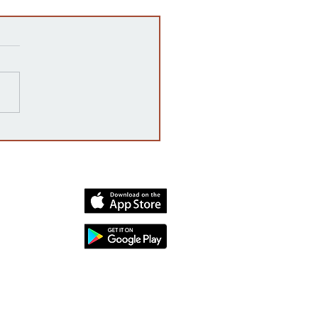
 es una auditoría post-
toral en Kansas y por qué
rta?
dia