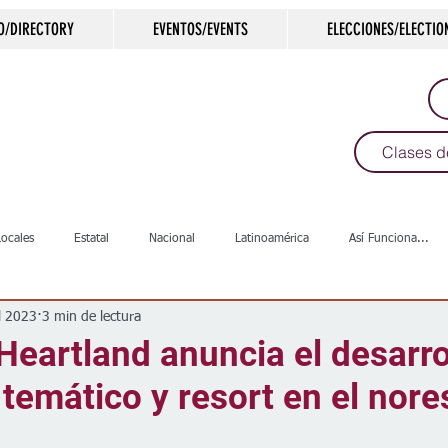
O/DIRECTORY
EVENTOS/EVENTS
ELECCIONES/ELECTIO
Clases d
Locales
Estatal
Nacional
Latinoamérica
Así Funciona...
l 2023
3 min de lectura
s
Salud
Arte & Cultura
Deportes
COVID-19
Política
eartland anuncia el desarro
temático y resort en el nore
Escuelas
Calles
Desamparados
Carreteras
Comunida