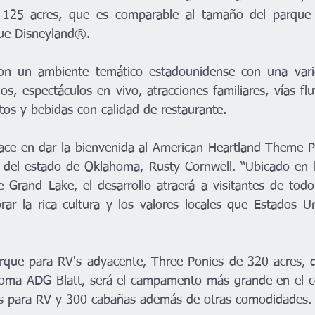
 125 acres, que es comparable al tamaño del parque 
ue Disneyland®. 
on un ambiente temático estadounidense con una vari
s, espectáculos en vivo, atracciones familiares, vías flu
tos y bebidas con calidad de restaurante.
ce en dar la bienvenida al American Heartland Theme Pa
e del estado de Oklahoma, Rusty Cornwell. “Ubicado en la
e Grand Lake, el desarrollo atraerá a visitantes de tod
rar la rica cultura y los valores locales que Estados Un
que para RV's adyacente, Three Ponies de 320 acres, di
homa ADG Blatt, será el campamento más grande en el ce
s para RV y 300 cabañas además de otras comodidades.