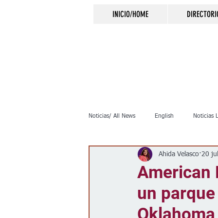
INICIO/HOME
DIRECTORI
Noticias/ All News
English
Noticias 
Ahida Velasco
20 ju
Inmigración
Crimen
Negocio
American H
un parque 
Elecciones
Clima
Vivienda
Oklahoma