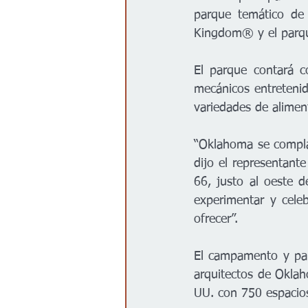
parque temático de
Kingdom® y el parq
El parque contará c
mecánicos entretenido
variedades de alimen
“Oklahoma se compla
dijo el representant
66, justo al oeste d
experimentar y celeb
ofrecer”.
El campamento y par
arquitectos de Okla
UU. con 750 espacio