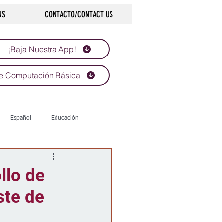
NS
CONTACTO/CONTACT US
¡Baja Nuestra App!
e Computación Básica
Español
Educación
Tecnología
Economía
llo de
ste de
d
Historias que inspiran