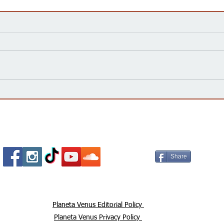
La campaña 'vota no' declara
¿Qué
Victoria, rechazando la
elec
enmienda constitucional por
impo
un amplio margen
Socializa Con Nosotros /
Our Social Me
Share
Planeta Venus Editorial Policy
Planeta Venus Privacy Policy