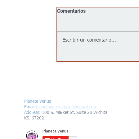
Comentarios
Escribir un comentario...
Goodwill llega al centro de
Wichita con su primera
tienda urbana para impulsar
oportunidades laborales y
programas comunitarios
Contáctanos/Contact us
Planeta Venus
Email:
planetavenus.online
@gmail.com
Address
:
100 S. Market St. Suite 2B Wichita
KS. 67202