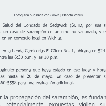
Fotografía originada con Canva | Planeta Venus
 Salud del Condado de Sedgwick (SCHD, por sus sigl
s un caso de sarampión en un niño no vacunado, y emi
n en un comercio local en Wichita.
 en la tienda Carnicerías El Güero No. 1, ubicada en 524 
ntre las 6:30 p.m. y las 10 p.m.
ualquier persona que haya estado en ese lugar y horari
omas hasta el 20 de mayo. En caso de presentar sí
60-5558 para una evaluación adicional.
r la propagación del sarampión, es fundam
s potencialmente expuestas vigilen su