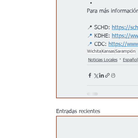
Para más información,
📍 SCHD: 
https://sc
📍
 KDHE: 
https://w
📍
 CDC: 
https://www
Wichita
Kansas
Sarampión
Noticias Locales
Español
Entradas recientes