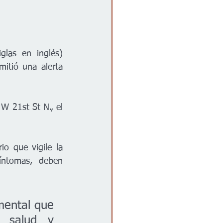
as en inglés) 
tió una alerta 
W 21st St N., el 
o que vigile la 
ntomas, deben 
ental que 
 salud y 