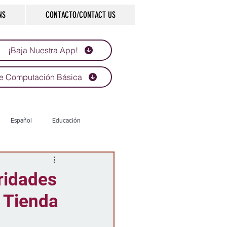
NS
CONTACTO/CONTACT US
¡Baja Nuestra App!
e Computación Básica
Español
Educación
Tecnología
Economía
ridades
 Tienda
d
Historias que inspiran