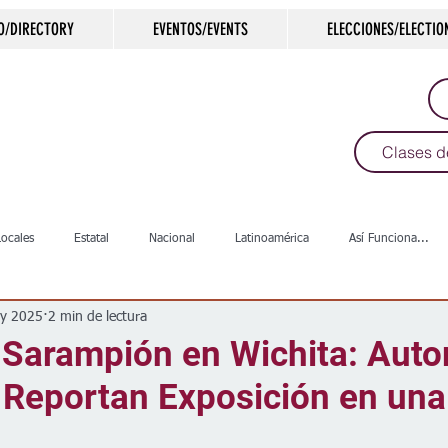
O/DIRECTORY
EVENTOS/EVENTS
ELECCIONES/ELECTIO
Clases d
Locales
Estatal
Nacional
Latinoamérica
Así Funciona...
y 2025
2 min de lectura
s
Salud
Arte & Cultura
Deportes
COVID-19
Política
 Sarampión en Wichita: Auto
 Reportan Exposición en una
Escuelas
Calles
Desamparados
Carreteras
Comunida