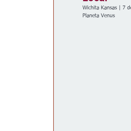
Wichita Kansas | 7 
Gobierno
Espectáculos
Planeta Venus 