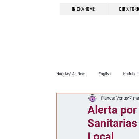
INICIO/HOME
DIRECTORI
Noticias/ All News
English
Noticias 
Planeta Venus
7 ma
Inmigración
Crimen
Negocio
Alerta por
Sanitarias
Elecciones
Clima
Vivienda
Local