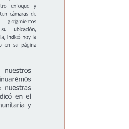
stro enfoque y 
ten cámaras de 
lojamientos 
u ubicación, 
a, indicó hoy la 
 en su página 
nuestros 
tinuaremos 
 nuestras 
dicó en el 
nitaria y 