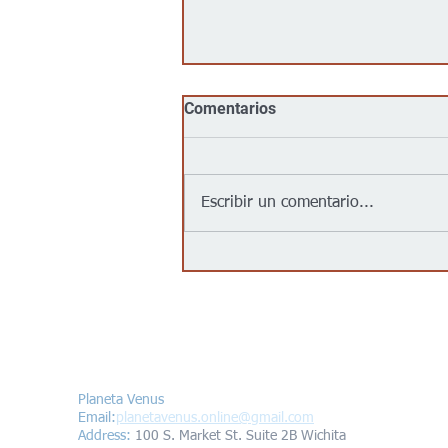
Comentarios
Escribir un comentario...
Jalapeños vinculados a un
brote de salmonela en EEUU
provienen de una granja en
México: autoridades
Contáctanos/Contact us
Planeta Venus
Email:
planetavenus.online
@gmail.com
Address
:
100 S. Market St. Suite 2B Wichita