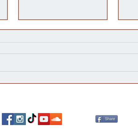
Kansas Define su Futuro en
Las 
las Primarias de 2026 y Mira
inte
hacia Noviembre
agua
Esta
Socializa Con Nosotros /
Our Social Me
Share