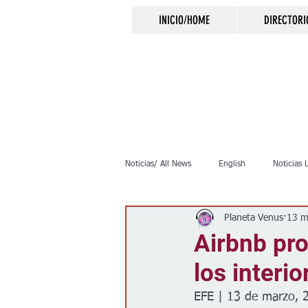
INICIO/HOME
DIRECTORI
Noticias/ All News
English
Noticias 
Planeta Venus
13 m
Inmigración
Crimen
Negocio
Airbnb pro
los interi
Elecciones
Clima
Vivienda
EFE | 13 de marzo, 