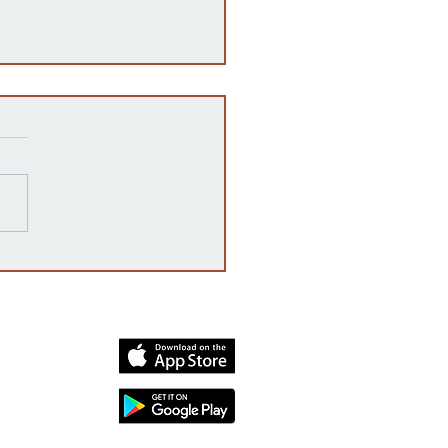
razones detrás de las
rrupciones en la venta de
cates mexicanos a
dos Unidos
dia