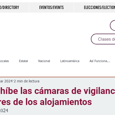
O/DIRECTORY
EVENTOS/EVENTS
ELECCIONES/ELECTIO
Clases d
Locales
Estatal
Nacional
Latinoamérica
Así Funciona...
ar 2024
2 min de lectura
s
Salud
Arte & Cultura
Deportes
COVID-19
Política
híbe las cámaras de vigilanc
ores de los alojamientos
Escuelas
Calles
Desamparados
Carreteras
Comunida
2024