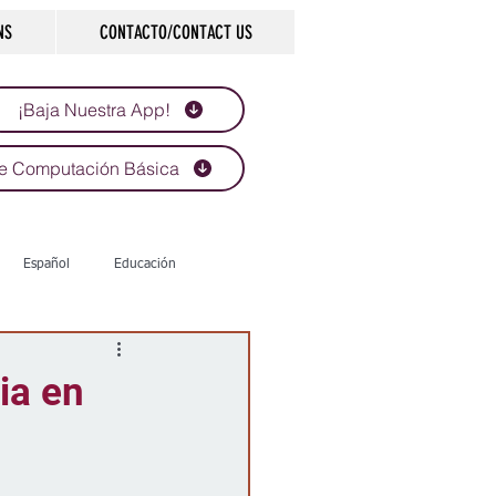
NS
CONTACTO/CONTACT US
¡Baja Nuestra App!
e Computación Básica
Español
Educación
Tecnología
Economía
ia en
d
Historias que inspiran