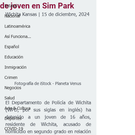
de joven en Sim Park
Estatal
Wichita Kansas | 15 de diciembre, 2024
Nacional
Latinoamérica
Así Funciona...
Español
Educación
Inmigración
Crimen
Fotografía de iStock - Planeta Venus 
Negocios
Salud
El Departamento de Policía de Wichita 
Arte & Cultura
(WPD, por sus siglas en inglés) ha 
detenido a un joven de 16 años, 
Deportes
residente de Wichita, acusado de 
COVID-19
homicidio en segundo grado en relación 