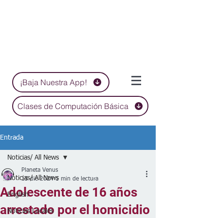
¡Baja Nuestra App!
Clases de Computación Básica
Entrada
Noticias/ All News
Planeta Venus
Noticias/ All News
15 dic 2024
1 min de lectura
Adolescente de 16 años
English
arrestado por el homicidio
Noticias Locales