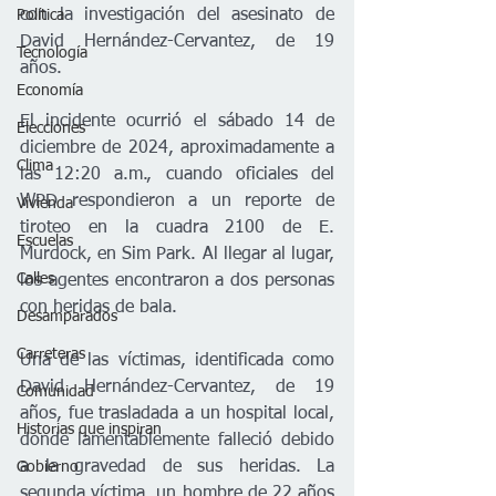
con la investigación del asesinato de 
Política
David Hernández-Cervantez, de 19 
Tecnología
años.
Economía
El incidente ocurrió el sábado 14 de 
Elecciones
diciembre de 2024, aproximadamente a 
Clima
las 12:20 a.m., cuando oficiales del 
WPD respondieron a un reporte de 
Vivienda
tiroteo en la cuadra 2100 de E. 
Escuelas
Murdock, en Sim Park. Al llegar al lugar, 
Calles
los agentes encontraron a dos personas 
con heridas de bala.
Desamparados
Carreteras
Una de las víctimas, identificada como 
David Hernández-Cervantez, de 19 
Comunidad
años, fue trasladada a un hospital local, 
Historias que inspiran
donde lamentablemente falleció debido 
a la gravedad de sus heridas. La 
Gobierno
segunda víctima, un hombre de 22 años 