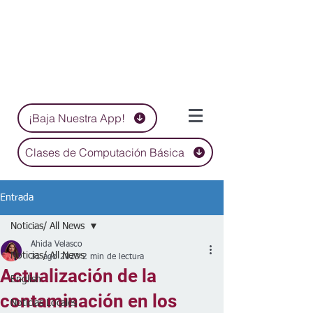
¡Baja Nuestra App!
Clases de Computación Básica
Entrada
Noticias/ All News
Ahida Velasco
Noticias/ All News
31 ago 2023
2 min de lectura
Actualización de la
English
contaminación en los
Noticias Locales