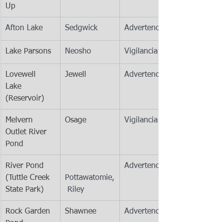
Up 
Afton Lake
Sedgwick
Advertencia
Lake Parsons
Neosho
Vigilancia
Lovewell 
Jewell
Advertencia
Lake 
(Reservoir)
Melvern 
Osage
Vigilancia
Outlet River 
Pond
River Pond 
Advertencia
(Tuttle Creek 
Pottawatomie,
State Park)
 Riley
Rock Garden 
Shawnee
Advertencia