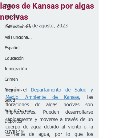
lagos de Kansas por algas
Estatal
nocivas
Nacional
Kansas | 31 de agosto, 2023
Latinoamérica
Así Funciona...
Español
Educación
Inmigración
Crimen
Según el 
Departamento de Salud y 
Negocios
Medio Ambiente de Kansas
, las 
Salud
floraciones de algas nocivas son 
Arte & Cultura
impredecibles. Pueden desarrollarse 
rápidamente y moverse a través de un 
Deportes
cuerpo de agua debido al viento o la 
COVID-19
corriente de agua, por lo que los 