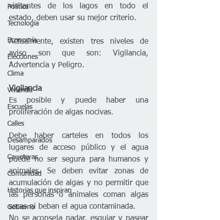
visitantes de los lagos en todo el 
Política
estado, deben usar su mejor criterio.
Tecnología
Economía
Actualmente, existen tres niveles de 
aviso son que son: Vigilancia, 
Elecciones
Advertencia y Peligro. 
Clima
Vigilancia
Vivienda
Es posible y puede haber una 
Escuelas
proliferación de algas nocivas.
Calles
Debe haber carteles en todos los 
Desamparados
lugares de acceso público y el agua 
Carreteras
puede no ser segura para humanos y
animales. Se
deben evitar zonas de 
Comunidad
acumulación de algas y no permitir que 
Historias que inspiran
las personas o animales coman algas 
secas ni beban el agua contaminada.
Gobierno
No se aconseja nadar, esquiar y pasear 