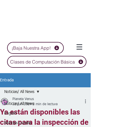
¡Baja Nuestra App!
Clases de Computación Básica
Entrada
Noticias/ All News
Planeta Venus
Noticias/ All News
12 jun 2024
2 min de lectura
Ya están disponibles las
English
citas para la inspección de
Noticias Locales