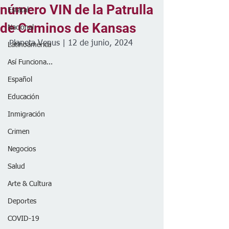
número VIN de la Patrulla
Estatal
de Caminos de Kansas
Nacional
Planeta Venus | 12 de junio, 2024
Latinoamérica
Así Funciona...
Español
Educación
Inmigración
Crimen
Negocios
Salud
Arte & Cultura
Deportes
COVID-19