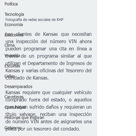
Política
Tecnología
Fotografía de redes sociales de KHP 
Economía
Los clientes de Kansas que necesitan 
Elecciones
una inspección del número VIN ahora 
Clima
pueden programar una cita en línea a 
Vivienda
través de un programa similar al que 
utilizan el Departamento de Ingresos de 
Escuelas
Kansas y varias oficinas del Tesorero del 
Calles
Condado de Kansas.  
Desamparados
Kansas requiere que cualquier vehículo 
Carreteras
comprado fuera del estado, o aquellos 
que hayan sufrido daños y requieran un 
Comunidad
título salvage, reciban una inspección 
Historias que inspiran
de número VIN antes de asignarles una 
Gobierno
placa por un tesorero del condado. 