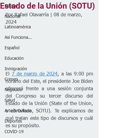
Estado de la Unión (SOTU)
Estatal
Por Rafael Olavarría | 08 de marzo, 
Nacional
2024
Latinoamérica
Así Funciona...
Español
Educación
Inmigración
El 
7 de marzo de 2024
, a las 9:00 pm 
Crimen
horario del Este, el presidente Joe Biden 
ofrecerá frente a una sesión conjunta 
Negocios
del Congreso su tercer discurso del 
Salud
Estado de la Unión (State of the Union, 
o abreviado, SOTU). Te explicamos de 
Arte & Cultura
qué tratan este tipo de discursos y cuál 
Deportes
es su propósito.
COVID-19