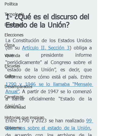
Política
Tecnología
1- ¿Qué es el discurso del 
Estado de la Unión?
Economía
Elecciones
La Constitución de los Estados Unidos 
Clima
(en su 
Artículo II, Sección 3
) obliga a 
que el presidente informe 
Vivienda
“periódicamente” al Congreso sobre el 
Escuelas
“estado de la Unión”, es decir, que 
Calles
informe sobre cómo está el país. Entre 
1790 y 1946 se lo llamaba “Mensaje 
Desamparados
Anual”
. A partir de 1947 se lo comenzó 
Carreteras
a llamar oficialmente “Estado de la 
Unión”.
Comunidad
Historias que inspiran
Entre 1790 y 2023 se han realizado 
99 
discursos sobre el estado de la Unión
, 
Gobierno
de acuerdo con los archivos de la 