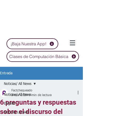
¡Baja Nuestra App!
Clases de Computación Básica
Entrada
Noticias/ All News
Factchequeado
Noticias/ All News
8 mar 2024
3 min de lectura
6 preguntas y respuestas
English
sobre el discurso del
Noticias Locales