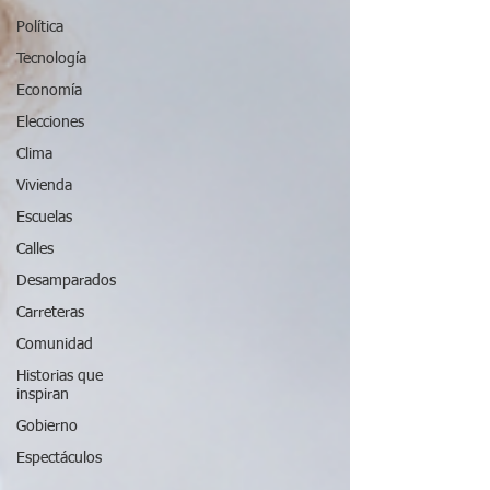
Política
Tecnología
Economía
Elecciones
Clima
Vivienda
Escuelas
Calles
Desamparados
Carreteras
Comunidad
Historias que
inspiran
Gobierno
Espectáculos