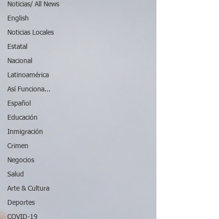
Noticias/ All News
English
Noticias Locales
Estatal
Nacional
Latinoamérica
Así Funciona...
Español
Educación
Inmigración
Crimen
Negocios
Salud
Arte & Cultura
Deportes
COVID-19